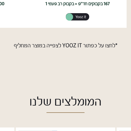
Yooz it
קרא
עוד
על
‏167
בקבוקים
חד"פ
=
*לחצו על כפתור YOOZ IT לצפייה במוצר המחליף
בקבוק
רב
פעמי
1
המומלצים שלנו