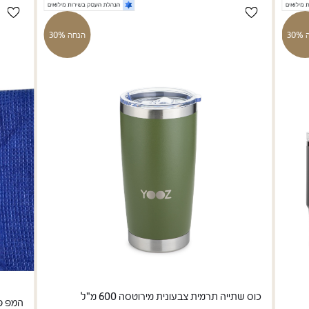
ה
30% הנחה
כוס שתייה תרמית צבעונית מירוטסה 600 מ"ל
מגבת emp