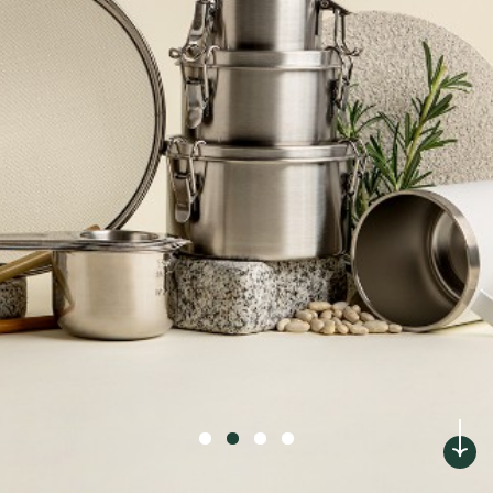
משתמש חדש/אורח
כוסות ובקבוקים
להרשמה
תינוקות וילדים
מארזים