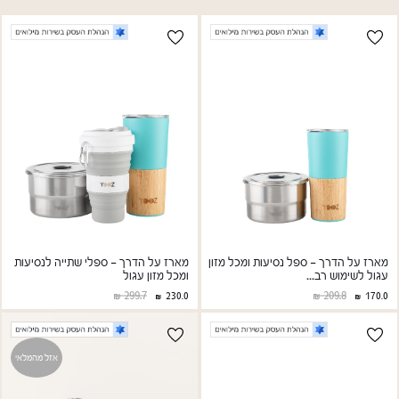
משתמש חדש/אורח
מחיר מגבוה לנמוך
מחיר מנמוך לגבוה
כוסות ובקבוקים
סדר א-ב יורד
להרשמה
סדר א-ב עולה
תינוקות וילדים
מארזים
מארז על הדרך - ספל נסיעות ומכל מזון
מארז על הדרך - ספלי שתייה לנסיעות
עגול לשימוש רב...
ומכל מזון עגול
299.7
209.8
230.0
170.0
אזל מהמלאי