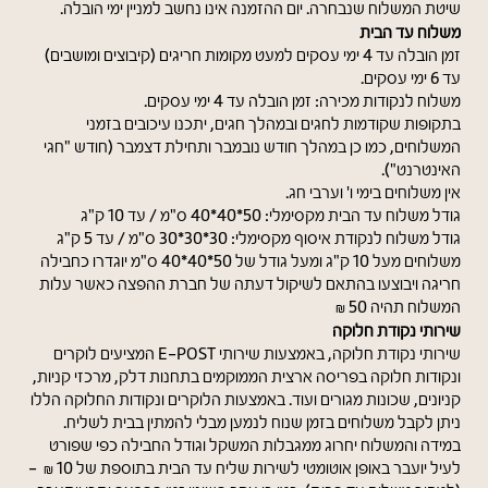
משתמש חדש/אורח
שיטת המשלוח שנבחרה. יום ההזמנה אינו נחשב למניין ימי הובלה.
משלוח עד הבית
זמן הובלה עד 4 ימי עסקים למעט מקומות חריגים (קיבוצים ומושבים)
כוסות ובקבוקים
עד 6 ימי עסקים.
להרשמה
משלוח לנקודות מכירה: זמן הובלה עד 4 ימי עסקים.
בתקופות שקודמות לחגים ובמהלך חגים, יתכנו עיכובים בזמני
המשלוחים, כמו כן במהלך חודש נובמבר ותחילת דצמבר (חודש "חגי
האינטרנט").
תינוקות וילדים
אין משלוחים בימי ו' וערבי חג.
גודל משלוח עד הבית מקסימלי: 50*40*40 ס"מ / עד 10 ק"ג
גודל משלוח לנקודת איסוף מקסימלי: 30*30*30 ס"מ / עד 5 ק"ג
משלוחים מעל 10 ק"ג ומעל גודל של 50*40*40 ס"מ יוגדרו כחבילה
חריגה ויבוצעו בהתאם לשיקול דעתה של חברת ההפצה כאשר עלות
מארזים
המשלוח תהיה 50 ₪
שירותי נקודת חלוקה
שירותי נקודת חלוקה, באמצעות שירותי E-POST המציעים לוקרים
ונקודות חלוקה בפריסה ארצית הממוקמים בתחנות דלק, מרכזי קניות,
קניונים, שכונות מגורים ועוד. באמצעות הלוקרים ונקודות החלוקה הללו
ניתן לקבל משלוחים בזמן שנוח לנמען מבלי להמתין בבית לשליח.
במידה והמשלוח יחרוג ממגבלות המשקל וגודל החבילה כפי שפורט
לעיל יועבר באופן אוטומטי לשירות שליח עד הבית בתוספת של 10 ₪ -