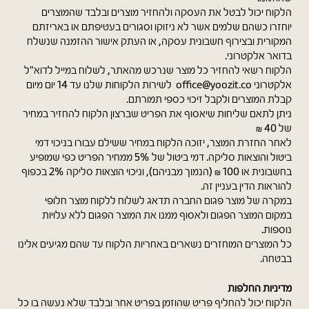
הלקוח יכול לבטל את העסקה ולהחזיר מוצרים ובלבד שהמוצרים
יוחזרו כשהם שלמים אשר לא ניזוקו וסגורים בעטיפתם או באריזתם
המקורית ובצירוף חשבונית עסקה, או העתק אישור ההזמנה שנשלח
בדואר אלקטרוני.
הלקוח רשאי להחזיר כל מוצר שנרכש מהאתר, לשלוח במייל לדוא"ל
אלקטרוני office@yoozit.co לשירות הלקוחות שלנו עד 14 יום מיום
קבלת המוצרים ולקבל זיכוי כספי תמורתם.
ניתן לתאם שליחות שיאסוף את הפריט שברצון הלקוח להחזיר במחיר
של 40 ₪
לאחר החזרת המוצר, יזוכה הלקוח במחיר ששילם עבורו בניכוי דמי
ביטול והוצאות סליקה. דמי ביטול של 5% ממחיר הפריט כפי שמופיע
בחשבונית או 100 ₪ (הנמוך מבניהם), וניכוי הוצאות סליקה 2% בכפוף
להוראות הדין בעניין זה.
במקרה של מוצר פגום החברה תדאג לשלוח ללקוח מוצר חלופי
במקום המוצר הפגום ולאסוף ממנו את המוצר הפגום ללא עלויות
נוספות.
כל המוצרים המוחזרים נשארים באחריות הלקוח עד שהם מגיעים אלינו
בבטחה.
מדיניות החלפות
הלקוח יכול להחליף פריט שהוזמן בפריט אחר ובלבד שלא נעשה בו כל