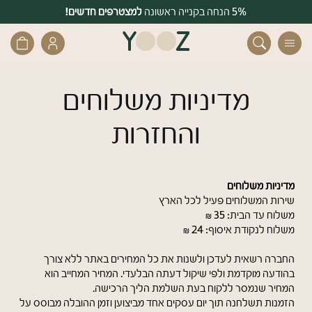
דלג לתוכן
דלג לסרגל הניווט
למצטרפים חדשים!
5% הנחה בקנייה ראשונה
משלוחים חינם בקנייה מעל 399 ₪
פתיחת
פתיחת
חזרה
חזרה
חלונית
חלונית
משתמש
עגלה
סגור
חנות
מדיניות משלוחים
כבר רשומים? התחברו
והחזרות
יופי וטיפוח אישי
מדיניות משלוחים
שירות המשלוחים פעיל לכל הארץ
בית ומטבח
משלוח עד הבית: 35 ₪
משלוח לנקודת איסוף: 24 ₪
שכחתי סיסמה
זכור אותי
החברה רשאית לעדכן ולשנות את כל המחירים באתר ללא צורך
בהודעה מוקדמת ולפי שיקול דעתה הבלעדי. המחיר המחייב הוא
בחוץ וקמפינג
המחיר שנמסר ללקוח בעת השלמת הליך הרכישה.
הזמנות תשלחנה תוך יום עסקים אחד מביצוען וזמן ההובלה מבוסס על