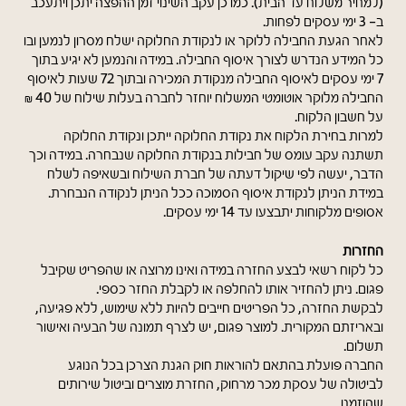
(למחיר משלוח עד הבית). כמו כן עקב השינוי זמן ההפצה יתכן ויתעכב
ב- 3 ימי עסקים לפחות.
לאחר הגעת החבילה ללוקר או לנקודת החלוקה ישלח מסרון לנמען ובו
כל המידע הנדרש לצורך איסוף החבילה. במידה והנמען לא יגיע בתוך
7 ימי עסקים לאיסוף החבילה מנקודת המכירה ובתוך 72 שעות לאיסוף
החבילה מלוקר אוטומטי המשלוח יוחזר לחברה בעלות שילוח של 40 ₪
על חשבון הלקוח.
למרות בחירת הלקוח את נקודת החלוקה ייתכן ונקודת החלוקה
תשתנה עקב עומס של חבילות בנקודת החלוקה שנבחרה. במידה וכך
הדבר, יעשה לפי שיקול דעתה של חברת השילוח ובשאיפה לשלח
במידת הניתן לנקודת איסוף הסמוכה ככל הניתן לנקודה הנבחרת.
אסופים מלקוחות יתבצעו עד 14 ימי עסקים.
החזרות
כל לקוח רשאי לבצע החזרה במידה ואינו מרוצה או שהפריט שקיבל
פגום. ניתן להחזיר אותו להחלפה או לקבלת החזר כספי.
לבקשת החזרה, כל הפריטים חייבים להיות ללא שימוש, ללא פגיעה,
ובאריזתם המקורית. למוצר פגום, יש לצרף תמונה של הבעיה ואישור
תשלום.
החברה פועלת בהתאם להוראות חוק הגנת הצרכן בכל הנוגע
לביטולה של עסקת מכר מרחוק, החזרת מוצרים וביטול שירותים
שהוזמנו.