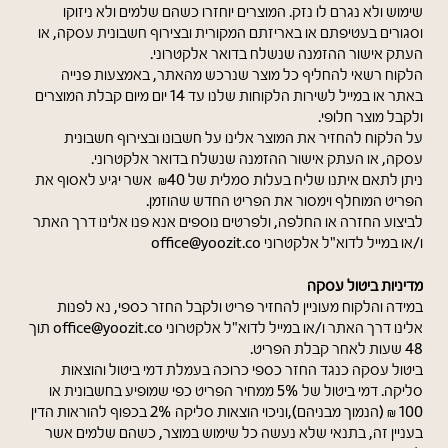
שימוש ולא נגרם לו נזק. המוצרים יוחזרו כשהם שלמים ולא ניזוקו
וסגורים בעטיפתם או באריזתם המקורית ובצירוף חשבונית עסקה, או
העתק אישור ההזמנה שנשלח בדואר אלקטרוני.
הלקוח רשאי להחליף כל מוצר שנרכש מהאתר, באמצעות פנייה
באתר או במייל לשירות הלקוחות שלנו עד 14 יום מיום קבלת המוצרים
ולקבל מוצר חלופי.
על הלקוח להחזיר את המוצר אלינו על חשבונו ובצירוף חשבונית
עסקה, או העתק אישור ההזמנה שנשלח בדואר אלקטרוני.
ניתן לתאם איתנו שליח בעלות סמלית של ₪40 אשר יגיע לאסוף את
הפריט המוחלף וימסור את הפריט החדש שהוזמן.
לביצוע החזרה או החלפה, ולפרטים נוספים אנא פנו אלינו דרך האתר
ו/או במייל לדוא"ל אלקטרוני office@yoozit.co
מדיניות ביטול עסקה
במידה והלקוח מעוניין להחזיר פריט ולקבל החזר כספי, נא לפנות
אלינו דרך האתר ו/או במייל לדוא"ל אלקטרוני office@yoozit.co תוך
48 שעות לאחר קבלת הפריט.
ביטול עסקה כנגד החזר כספי כרוכה בעמלת דמי ביטול והוצאות
סליקה. דמי ביטול של 5% ממחיר הפריט כפי שמופיע בחשבונית או
100 ₪ (הנמוך מבניהם),וניכוי הוצאות סליקה 2% בכפוף להוראות הדין
בעניין זה, בתנאי שלא נעשה כל שימוש במוצר, כשהם שלמים אשר