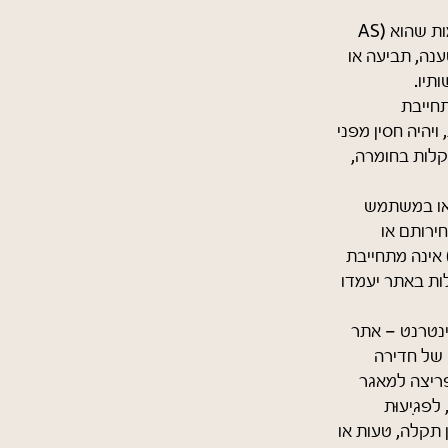
השימוש באתר נעשה באחריות המשתמש הבלעדית והמלאה. האתר ניתן לשימוש כמות שהוא (AS
ענה, תביעה או
ותיו.
תחייבת
ויהיה חסין מפני
קלות בחומרה,
 או במשתמש
ירותם או
אינה מתחייבת
ות באתר יעמדו
נטרנט – אתר
 האמור קיים סיכון של חדירה
פריצה למאגר
פגִיעוּת
 תקלה, טעות או