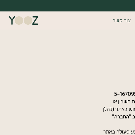
צור קשר
דש/אורח
 ומהירה במיוחד. המשיכו למילוי
ונות של משתמש רשום כבר עכשיו.
רשמה
YOOZ ("האתר") הוא אתר אינטרנט המצוי בבעלות חברת "יוז איט בע"מ" ח.פ 5-1670950-8
 חשבון או
וש באתר (להלן
ב "החברה"
צע פעולה באתר