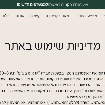
למצטרפים חדשים!
5% הנחה בקנייה ראשונה
משלוחים חינם בקנייה מעל 399 ₪
מבצעי החודש
מארזי קמפינג
קיימות
אודות
בלוג
מים?
משתמש ח
מדיניות שימוש באתר
רו
דאגנו לכם ליצירת חשבון קלה
פרטיכם ותוכלו ליהנות מהיתר
לה
, אתר למכירת מוצרים שונים ללקוחות שנרשמו אליו באמצעות יצירת
 באתר והרכישה בו כפופים לתנאי השימוש המפורטים בתנאי השימ
שכחתי סיסמה
 אשר יחולו על יחסיך עם החברה. בכל מקום בתנאי השימוש בו נכת
 ולהפך, וכן למי מטעמם.
משתמש באתר (להלן: "המשתמש") ו/או המבצע ו/או המעוניין לב