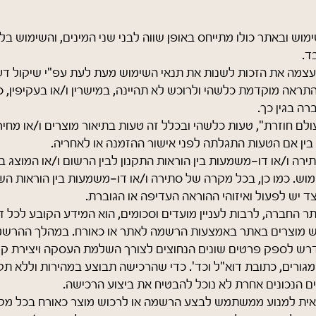
וש ובאתר כולו מתייחס באופן שווה לבני שני המינים, והשימוש בלש
ד.
צמה את הזכות לשנות את תנאי השימוש מעת לעת עפ"י שיקול ד
תראה מוקדמת כלשהי ולרוכש לא תהיינה, במישרין ו/או בעקיפין, כ
רה בגין כך.
ולם חוזרת", טעות כלשהי ובכלל זה טעות בתיאור מוצרים ו/או מחיר
בין אם הטעות התגלתה לפני אישור ההזמנה או לאחריה.
רה ו/או דו-משמעות בין הוראות התקנון לבין הרשום ו/או המוצג בא
וש. כמו כן, בכל מקרה של סתירה ו/או דו-משמעות בין הוראות השי
 יש לפעול ואיזוהי ההוראה העדיפה או הגוברת.
 החברה, לרבות לעניין מועדים וסכומים, הוא המידע הקובע לכל דבר
 מוצרים באתר באמצעות הרשמה לאתר או כאורח. במהלך ההרשמ
רש לספק פרטים שונים הנחוצים לצורך השלמת העסקה ויצירת קש
גורים, כתובת דוא"ל וכד'. כדי שהרכישה תבוצע במהירות וללא ת
 הנכונים אחרת לא נוכל להבטיח את ביצוע הרכישה.
ית למנוע ממשתמש לבצע הרשמה או לרכוש מוצר כאורח בכל מקר