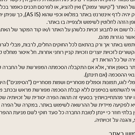
ל האתר ("קישור עמוק") ואין להציג, או לפרסם תכנים כאמור בכל
אם הקישור העמוק יהיה לדף אינטרנט באתר במלואו וכ
ן הזהה לחלוטין לשימוש ולצפייה בו באתר.
לרשום או לתבוע זכויות כלשהן על האתר ו/או קוד המקור של האתר,
אשר נגזרות מהם.
מש באתר אך ורק בהתאם לכל החוקים החלים, לרבות, מבלי לגרוע
שורים לזכויות יוצרים וזכויות קניין רוחני אחרות. חל איסור מוח
רה של כל הוראת דין.
ר באופן אחר, אלא אם התקבלה הסכמתה המפורשת של החברה ל
אי ההסכמה (אם תינתן).
מלי לוגו, תמונות וסמלים מסחריים ושמות מסחריים ("הסימנים") ה
אי להשתמש בסימנים ללא קבלת הסכמה מפורשת מראש ובכתב מ
יותר מהתחייבויותיך בסעיף זה תהווה הפרה יסודית של זכויותיה 
ביא לפקיעה מיידית של ההרשאה לשימוש באתר. במקרה של הפרה 
 בלתי חוזר כי יינתן לטובת החברה כל סעד חוקי לשם מניעת ההפרה
 והגנה על זכויותיה.
מוש באתר