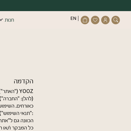
דלג לתוכן
דלג לסרגל הניווט
פתיחת
פתיחת
פתיחת
EN
חנות
חלונית
מועדפים
חלונית
סגור
משתמש
למשתמש
עגלה
כבר רשו
התחב
הקדמה
(להלן: "החברה")
כאורחים. השימוש
זכור אותי
:"תנאי השימוש")
הכוונה גם ל"אתר"
כל המבקר ו/או ה