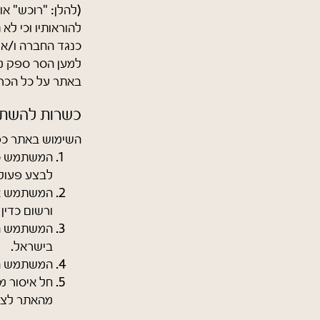
(להלן: "רוכש" או
להוראותיו וכי לא
כנגד החברה ו/או 
למען הסר ספק מ
באתר על כל הכרו
כשרות להשת
השימוש באתר כפ
לבצע פעולו
המשתמש אז
ורשום כדין
המשתמש הי
בישראל.
המשתמש הו
חל איסור מ
מהאתר לצו