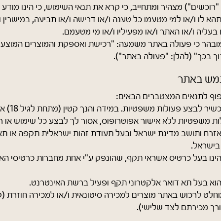
 "רוכשים") מצהיר ומתחייב, כי קרא את תנאי השימוש, כי הינו מודע 
 תהא לו ו/או למי מטעמו כל טענה ו/או דרישה ו/או תביעה, במישרין ו
בעליה ו/או האתר ו/או מפעיליו ו/או מי מטעמם.
ובהר כי פעולה באתר משמעה: "רכישת ואספקת והמוצרים המוצעי
ך בכך" (להלן: "פעולה באתר").
מש באתר
וף לתנאים המצטברים הבאים:
המשתמש כשיר לבצע 
ת משפטיות ללא אישור אפוטרופוס, אסור לך לבצע כל שימוש או 
רח ותושב מדינת ישראל ובעל תעודת זהות ישראלית תקפה או תא
 בישראל.
נו בעל כרטיס אשראי תקף, שהונפק ע"י אחת מחברות כרטיסי הא
א בעל תא דואר אלקטרוני תקף ופעיל ברשת האינטרנט.
וחלט לרכוש באתר מוצרים למכירה סיטונאית ו/או למכירה חוזרת (ק
רך מכירתם לצד שלישי).