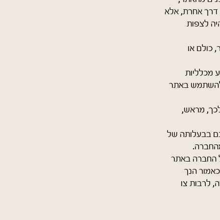
 דרך אחרת, אלא
פי שהוא (AS IS), כך שניתן יהיה לצפות
 כולם או
 מכלליות
לט להשתמש באתר
כך, מראש,
ינם בבעלותה של
החברה.
של החברה באתר
כאמור הנך
, לרבות צו