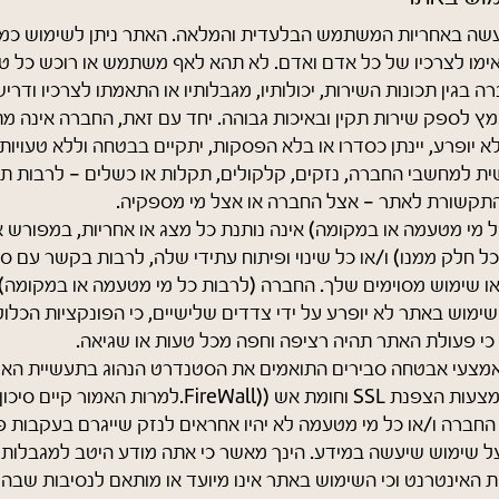
התאימו לצרכיו של כל אדם ואדם. לא תהא לאף משתמש או רוכש כל ט
 בגין תכונות השירות, יכולותיו, מגבלותיו או התאמתו לצרכיו ודריש
 לספק שירות תקין ובאיכות גבוהה. יחד עם זאת, החברה אינה מ
יופרע, יינתן כסדרו או בלא הפסקות, יתקיים בבטחה וללא טעויות, 
ת למחשבי החברה, נזקים, קלקולים, תקלות או כשלים - לרבות ת
 התקשורת לאתר - אצל החברה או אצל מי מספקיה.
 מי מטעמה או במקומה) אינה נותנת כל מצג או אחריות, במפורש
ל חלק ממנו) ו/או כל שינוי ופיתוח עתידי שלה, לרבות בקשר עם סח
 שימוש מסוימים שלך. החברה (לרבות כל מי מטעמה או במקומה) 
ימוש באתר לא יופרע על ידי צדדים שלישיים, כי הפונקציות הכלול
 כי פעולת האתר תהיה רציפה וחפה מכל טעות או שגיאה.
מצעי אבטחה סבירים התואמים את הסטנדרט הנהוג בתעשיית האי
גיבויים, גבייה באמצעות הצפנת SSL וחומת אש ((FireWall.למרות
 החברה ו/או כל מי מטעמה לא יהיו אחראים לנזק שייגרם בעקבות 
על שימוש שיעשה במידע. הינך מאשר כי אתה מודע היטב למגבלות, ל
ת האינטרנט וכי השימוש באתר אינו מיועד או מותאם לנסיבות שבהן