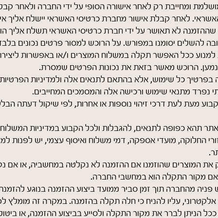
למת ומחייבת רק לאחר אישורה הסופי על ידי החברה ולאחר קבלת
שראי. לאחר קבלת אישור מחברת כרטיסי האשראי יישלח אליך איש
שההזמנה לא תאושר על ידי חברת כרטיסי האשראי תשלח אליך הו
ה להשלים יסומנו במפורש. על הרוכש למסור פרטים נכונים בלבד,
 למנוע ככל האפשר תקלה במשלוח המוצרים ו/או באפשרות ליציר
נמען. הרוכש מאשר בזאת את נכונות הפרטים שמסרת.
בפרטיך כל שימוש, אלא בהתאם לתנאים אלה ולמדיניות הפרטיות
י נפרד מתנאי שימוש ורכישה אלה והמסמכים המחייבים.
וע מעת לעת דרכי זיהוי נוספות או אחרות, לפי שיקול דעתה הבל
תר תהא כפופה לתנאים, להגבלות ולכל הקבוע במדיניות המשלוח
רי החלוקה, מועדי אספקה, דמי משלוח ואיסוף עצמי, יש לפנות למד
ר.
את המוצרים שהוזמנו אם ההזמנה לא נקלטה במחשביה, או אם נק
אם מקור התקלה הוא במחשבי החברה.
 פניה מהחברה תוך זמן סביר ממועד ביצוע ההזמנה בנוגע להזמנת
 אלקטרוני, עליו להניח כי חלה תקלה בהזמנה. במקרה זה מומלץ ל
כל הניתן לברר את מקור התקלה ולסייע בביצוע ההזמנה, או ביטולה