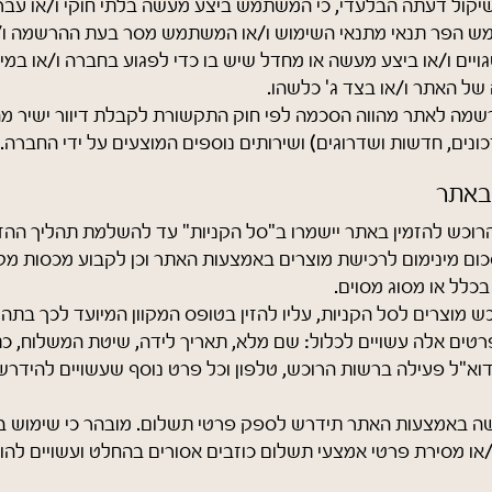
יקול דעתה הבלעדי, כי המשתמש ביצע מעשה בלתי חוקי ו/או עבר
תמש הפר תנאי מתנאי השימוש ו/או המשתמש מסר בעת ההרשמה ו/
ויים ו/או ביצע מעשה או מחדל שיש בו כדי לפגוע בחברה ו/או במי
של האתר ו/או בצד ג' כלשהו.
שמה לאתר מהווה הסכמה לפי חוק התקשורת לקבלת דיוור ישיר מ
ונים, חדשות ושדרוגים) ושירותים נוספים המוצעים על ידי החברה.
באתר
הרוכש להזמין באתר יישמרו ב"סל הקניות" עד להשלמת תהליך הה
ום מינימום לרכישת מוצרים באמצעות האתר וכן לקבוע מכסות מק
בכלל או מסוג מסוים.
ש מוצרים לסל הקניות, עליו להזין בטופס המקוון המיועד לכך בתה
פרטים אלה עשויים לכלול: שם מלא, תאריך לידה, שיטת המשלוח, כ
וא"ל פעילה ברשות הרוכש, טלפון וכל פרט נוסף שעשויים להידר
ישה באמצעות האתר תידרש לספק פרטי תשלום. מובהר כי שימוש 
/או מסירת פרטי אמצעי תשלום כוזבים אסורים בהחלט ועשויים להוו