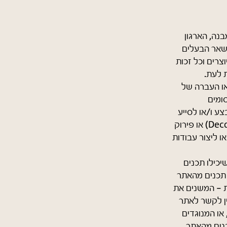
בנה, הארגון
ישאר הבעלים
צרים וכל זכות
ת לעת.
או העברה של
סומים
ע ו/או לסייע
לצד שלישי לבצע הנדסה חוזרת (Reverse Engineering), הידור חוזר (Decompilation) או פירוק
 או ליצור עבודות
יכילו תכנים
ו סמויה; אין להציג תכנים מהאתר
ת - המשנים את
ן לקשר לאתר
או המנוגדים
נים מהאתר,