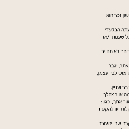
ון זכר הוא
עתה הבלעדי
ל טענות ו/או
יהם לא תחייב
תר, יגברו
מוש לבין עצמן,
 ועניין.
ה או במהלך
ר אתך, כגון:
קלות יש להקפיד
ה שבו יתעורר