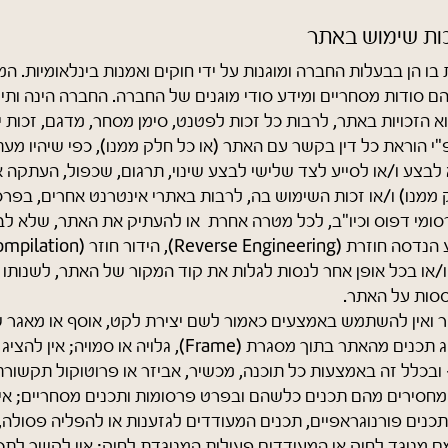
ות שימוש באתר
 בו הן בבעלות החברה ומוגנות על ידי חוקים ואמנות בינלאומיות. המ
ם סודות מסחריים ומידע סודי מוגנים של החברה. החברה הינה ות
הזכויות באתר, לרבות כל זכות לפטנט, סימן מסחר, מדגם, זכות יו
י הוראת כל דין בקשר עם האתר (או כל חלק ממנו), כפי שיהיו מע
לבצע ו/או לסייע לצד שלישי לבצע שינוי, תרגום, שכפול, העתקה 
 ממנו) ו/או זכות השימוש בה, לרבות באתרי אינטרנט אחרים, בפר
סומי דפוס וכיו"ב, לכל מטרה אחרת או להעתיק את האתר, שלא לבצ
Disassembl) ו/או בכל אופן אחר לנסות לגלות את קוד המקור של האתר, לשנותו
ססות על האתר.
צור ואין להשתמש באמצעים כאמור לשם יצירת לקט, אוסף או מאגר ש
מהאתר; אין להציג תכנים מהאתר בתוך מסגרת (Frame), גלויה א
ובכלל זה באמצעות כל תוכנה, מכשיר, אביזר או פרוטוקול תקשור
מחסירים מהם תכנים כלשהם ובפרט פרסומות ותכנים מסחריים; אי
כנים פורנוגראפיים, תכנים המעודדים לגזענות או להפליה פסולה, 
ם מנוגד לחוק או המעודדים פעילות המנוגדת לחוק; אין לקשר לתכ