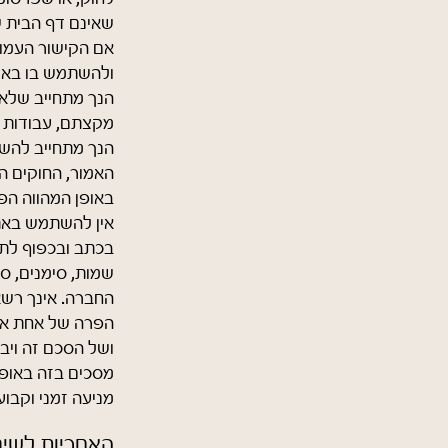
שאינם דף הבית ש
ולהשתמש בו באופ
הנך מתחייב שלא 
מקצתם, עבודות 
הנך מתחייב להשת
האמור, החוקים הק
באופן המהווה הפ
אין להשתמש באת
בכתב ובכפוף לתנ
שמות, סימנים, ס
החברה. אינך רש
הפרה של אחת או 
ושל הסכם זה וי
מסכים בזה באופן
מניעה זמני וקבוע,
האחריות לשי