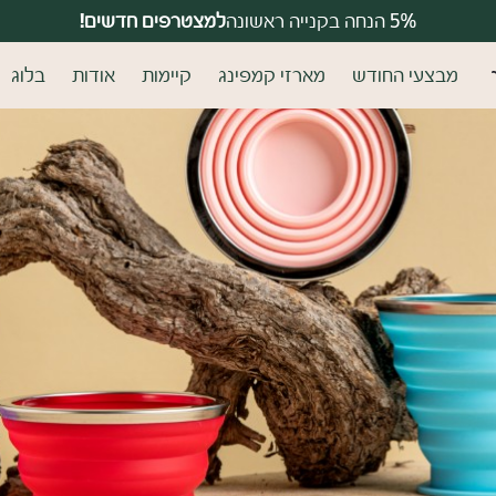
למצטרפים חדשים!
5% הנחה בקנייה ראשונה
משלוחים חינם בקנייה מעל 399 ₪
מבצעי החודש
מארזי קמפינג
קיימות
אודות
בלוג
מים?
משתמש ח
רו
דאגנו לכם ליצירת חשבון קלה
פרטיכם ותוכלו ליהנות מהיתר
לה
שכחתי סיסמה