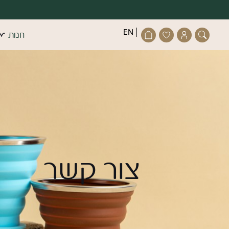
דלג לתוכן
דלג לסרגל הניווט
פתיחת
פתיחת
פתיחת
EN
חנות
חלונית
מועדפים
חלונית
סגור
משתמש
למשתמש
עגלה
כבר רשו
התחב
צור קשר
זכור אותי