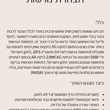
משתמש חדש/אורח
כוסות ובקבוקים
להרשמה
כללי
חברתנו שואפת לספק חווית שימוש מרבית באתר לכלל הציבור לרבות
ציבור בעלי המוגבלויות, השקענו מאמצים רבים במטרה לאפשר, להקל
תינוקות וילדים
ולייעל את השימוש באתר בדגש על צרכי ציבור זה. התאמות הנגישות
באתר שלנו בוצעו בהתאם לתקנה 35 בתקנות שוויון זכויות לאנשים עם
מוגבלות (התאמות נגישות לשירות) התשע"ג 2013 ,לתקן הישראלי
ת"י 5568 המבוסס על הנחיות 2.0WCAG לרמה AA ובכפוף לשינויים
והתאמות שבוצעו במסמך התקן הישראלי. התאמת הנגישות נבדקה
מארזים
בדפדפנים המובילים כגון פיירפוקס וכרום בגירסאות האחרונות, וכלה
שימוש טכנולוגיות מסייעות מסוג קורא מסך (NVDA)
כיצד הונגש האתר
קישורים בתחילת הדף המאפשרים דילוג לתוכן.
תיאור טקסטואלי לתמונות ואייקונים עבור טכנולוגיות מסייעות.
כפתורי עצירה והפעלה של גלריות.