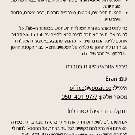
הוטמעו חוקי ARIA העוזרים לפרש את תוכן האתר בצורה מדויקת
וטובה יותר.
הנגשת תפריטים, טפסים, היררכיית כותרות, רכיב טאבים, חלונות
קופצים ועוד.
כדי לנווט באתר בעזרת המקלדת השתמשו בכפתור ה-Tab. כל
לחיצה עליו תעביר אותכם ללינק הבא. לחיצה על Shift + Tab תחזיר
אותכם ללינק הקודם. שינוי גודל הגופן מתבצע באמצעות המקלדת,
עבור הגדלת הגופן יש ללחוץ על המקשים ctrl +, עבור הקטנת הגופן
יש ללחוץ על המקשים ctrl –
פרטי אחראי נגישות בחברה
שם: Eran
אימייל:
office@yoozit.co
מספר טלפון:
050-401-9777
נתקלתם בבעיה? ספרו לנו!
אנו משתדלים לשמור ולתחזק את האתר ברמה הטובה ביותר. במידה
ומצאתם ו\או נתקלתם בקשיים בגלישה באתר, אל תהסס\י לדווח לי
לכתובת המייל
office@yoozit.co
או לטלפון
050-401-9777
.