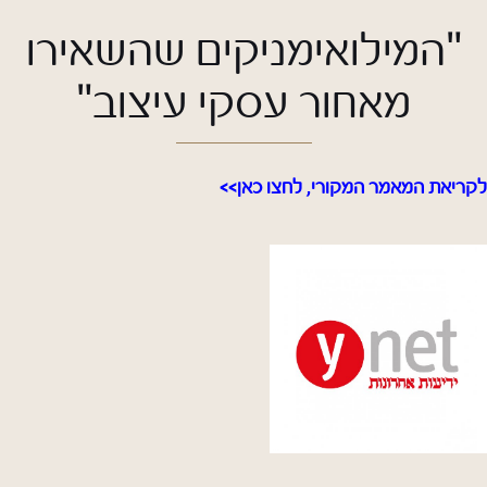
משתמש חדש/אורח
"המילואימניקים שהשאירו
כוסות ובקבוקים
מאחור עסקי עיצוב"
להרשמה
תינוקות וילדים
לקריאת המאמר המקורי, לחצו כאן>>
מארזים