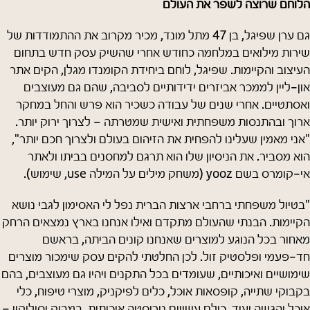
הלוחם שרוצה לשפר את העולם
גם ערן שפיגל, בן 47 מתל מונד, מכיר מקרוב את ההתמודדות של
שירות מילואים במלחמה כחודש אחרי שהשיק עסק חדש בתחום
העיצוב והקיימות. שפיגל, לוחם ביחידת הקומנדו מגלן, הקים אתר
און-ליין לממכר אביזרים ידידותיים לסביבה, שהם גם מעוצבים
ואסתטיים. אחרי שנים של עבודה כשכיר הוא פרש והחל במחקר
ארוך ובהתנסות משפחתית ואישית שמטרתה – לצרוך ירוק יותר.
"אני מאמין שעלינו להפחית את הזיהום בעולם ולצרוך חכם יותר",
הוא מסביר. את הניסיון שלו הוא תרגם למחסנים בביתו ולאתר
אי-קומרס בשם yooz (משחק מילים על המילה use, שימוש).
"בטיול משפחתי ברחבי ארצות הברית נפל לי האסימון לגבי נושא
הקיימות. הבנתי שהעולם מתקדם ואילו אנחנו בארץ נמצאים הרחק
מאחור בכל הנוגע למוצרים שאנחנו קונים הביתה, בראשם
חד-פעמי ופלסטיק זול. לכן החלטתי להקים עסק שימכור מוצרים
שימושיים ואיכותיים, שעומדים בכל התקנים ויהיו גם מעוצבים, בהם
בקבוקי שתייה, קופסאות אוכל, כלים לפיקניק, מוצרי טיפוח, כלי
אוכל והגשה ועוד. כולם עשויים נירוסטה איכותית, במבוק וסיליקון –