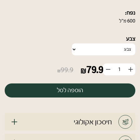
נפח:
600 מ"ל
צבע
79.9
הוסף
החסר
99.9
מוצר
מוצר
הוספה לסל
חיסכון אקולוגי