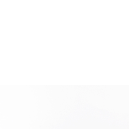
משתמש חדש/אורח
כוסות ובקבוקים
להרשמה
תינוקות וילדים
מארזים