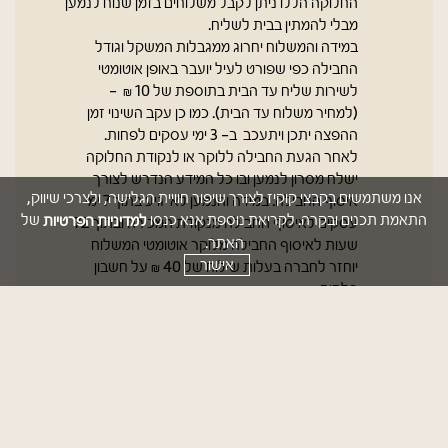
החלוקה הללו ניתן לקבל משלוחים בזמן שנוח לנמען
מבלי להמתין בבית לשליח.
במידה והמשלוח יחרוג ממגבלות המשקל וגודל
החבילה כפי שפורט לעיל יועבר באופן אוטומטי
לשירות שליח עד הבית בתוספת של 10 ₪ -
(למחיר משלוח עד הבית). כמו כן עקב השינוי זמן
ההפצה יתכן ויתעכב ב- 3 ימי עסקים לפחות.
לאחר הגעת החבילה ללוקר או לנקודת החלוקה
ישלח מסרון לנמען ובו כל המידע הנדרש לצורך
אנו משתמשים בקבצי קוקיז לצורך שיפור חוויית הגלישה, ולצרכי שיווק,
איסוף החבילה. במידה והנמען לא יגיע בתוך 7 ימי
למדיניות הפרטיות
התאמת תכנים ובקרה. לקריאת נוספת אנא כנסו
של
עסקים לאיסוף החבילה מנקודת המכירה ובתוך 72
האתר.
שעות לאיסוף החבילה מלוקר אוטומטי המשלוח
אישור
יוחזר לחברה בעלות שילוח של 40 ₪ על חשבון
הלקוח.
למרות בחירת הלקוח את נקודת החלוקה ייתכן
ונקודת החלוקה תשתנה עקב עומס של חבילות
בנקודת החלוקה שנבחרה. במידה וכך הדבר, יעשה
לפי שיקול דעתה של חברת השילוח ובשאיפה
לשלח במידת הניתן לנקודת איסוף הסמוכה ככל
הניתן לנקודה הנבחרת.
אסופים מלקוחות יתבצעו עד 14 ימי עסקים.