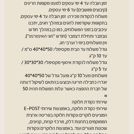
זמן הובלה עד 4 ימי עסקים למעט מקומות חריגים
(קיבוצים ומושבים) עד 6 ימי עסקים.
משלוח לנקודות מכירה: זמן הובלה עד 4 ימי עסקים.
בתקופות שקודמות לחגים ובמהלך חגים, יתכנו
עיכובים בזמני המשלוחים, כמו כן במהלך חודש
נובמבר ותחילת דצמבר (חודש "חגי האינטרנט").
אין משלוחים בימי ו' וערבי חג.
גודל משלוח עד הבית מקסימלי: 50*40*40 ס"מ /
עד 10 ק"ג
גודל משלוח לנקודת איסוף מקסימלי: 30*30*30 /
עד 5 ק"ג
משלוחים מעל 10 ק"ג ומעל גודל של 50*40*40
יוגדרו כחבילה חריגה ויבוצעו בהתאם לשיקול דעתה
של חברת ההפצה כאשר עלות המשלוח תהיה 50
₪
שירותי נקודת חלוקה
שירותי נקודת חלוקה, באמצעות שירותי E-POST
המציעים לוקרים ונקודות חלוקה בפריסה ארצית
הממוקמים בתחנות דלק, מרכזי קניות, קניונים,
שכונות מגורים ועוד. באמצעות הלוקרים ונקודות