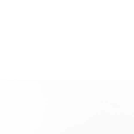
משתמש חדש/אורח
כוסות ובקבוקים
להרשמה
תינוקות וילדים
מארזים