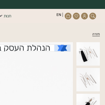
דלג לתוכן
דלג לסרגל הניווט
פתיחת
פתיחת
פתיחת
EN
חנות
חנות
חלונית
מועדפים
חלונית
סגור
משתמש
למשתמש
עגלה
כבר רשו
חזרה
התחב
זכור אותי