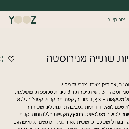
צור קשר
דש/אורח
 ומהירה במיוחד. המשיכו למילוי
ונות של משתמש רשום כבר עכשיו.
סטה, עם תיק מארז ומברשת ניקוי.
רשמה
סט 6 קשיות שתייה מנירוסטה - 3 קשיות ישרות ו-3 קשיות מכופפות. מושלמות
ל משקאות - מיץ, לימונדה, קפה, תה קר או קפוצ'ינו. ללא
טעם לוואי. ידידותיות לסביבה וניתנות לשימוש חוזר.
ה לקשים מפלסטיק. בנוסף, הקשיות הללו נוחות וקלות
י בגודל מושלם, שימושית מאוד לניקוי כתמים ומתאימה גם