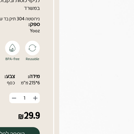
לניקוי כוסות ובקבוק
במשרד
נירוסטה 304 תיק בד שחור
ספק:
Yooz
BPA-free
Reusable
מידה:
צבע:
6*215 מ"מ
כסף
הוסף
החסר
מוצר
מוצר
29.9
הוספה לסל