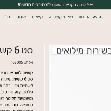
למצטרפים חדשים!
5% הנחה בקנייה ראשונה
משלוחים חינם בקנייה מעל 399 ₪
מבצעי החודש
מארזי קמפינג
קיימות
אודות
בלוג
מים?
משתמש ח
סט 6 קשיות שתייה מנירוסטה
רו
דאגנו לכם ליצירת חשבון קלה
פרטיכם ותוכלו ליהנות מהיתר
מק"ט:
103005
קשיות לשתייה מנירו
לה
לשתיית מגוון רחב ש
פלסטיק ועופרת, ללא 
שכחתי סיסמה
משמשות חלופה בטוח
לנשיאה. מברשת ניקו