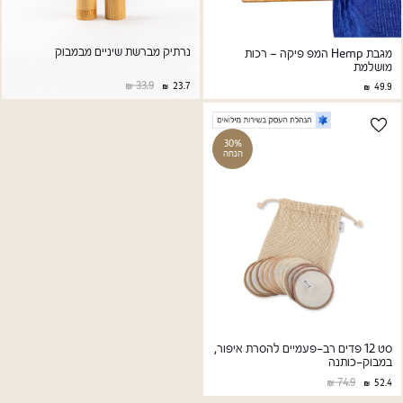
נרתיק מברשת שיניים מבמבוק
מגבת Hemp המפ פיקה – רכות
מושלמת
33.9
23.7
49.9
30%
הנחה
סט 12 פדים רב-פעמיים להסרת איפור,
במבוק-כותנה
74.9
52.4