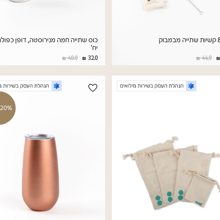
יח'
40.0
32.0
44.9
20% הנחה