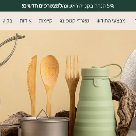
למצטרפים חדשים!
5% הנחה בקנייה ראשונה
משלוחים חינם בקנייה מעל 399 ₪
מבצעי החודש
מארזי קמפינג
קיימות
אודות
בלוג
מים?
משתמש ח
רו
דאגנו לכם ליצירת חשבון קלה
פרטיכם ותוכלו ליהנות מהיתר
לה
שכחתי סיסמה