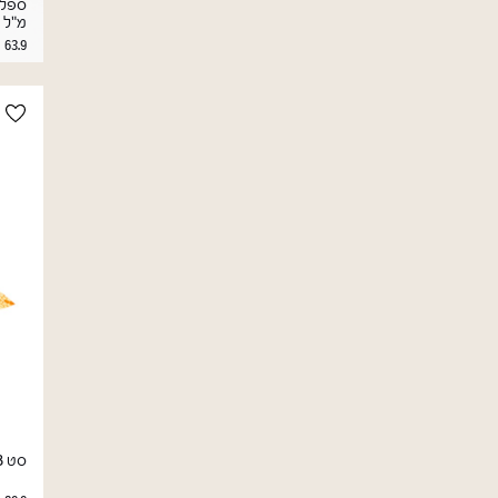
מ"ל
63.9
סט 3 עטיפות מזון שעוות דבורים