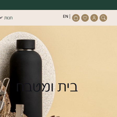
דלג לתוכן
דלג לסרגל הניווט
פתיחת
פתיחת
פתיחת
EN
חנות
חלונית
מועדפים
חלונית
סגור
משתמש
למשתמש
עגלה
כבר רשו
התחב
בית ומטבח
זכור אותי